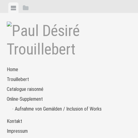
Zum
Menü
Seitenleiste
Inhalt
anzeigen
anzeigen
springen
Home
Trouillebert
Catalogue raisonné
Online-Supplement
Aufnahme von Gemälden / Inclusion of Works
Kontakt
Impressum