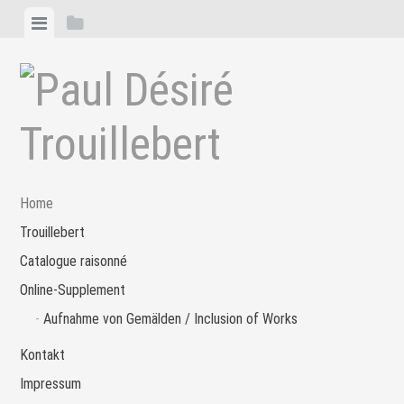
Zum
Menü
Seitenleiste
Inhalt
anzeigen
anzeigen
springen
Home
Trouillebert
Catalogue raisonné
Online-Supplement
Aufnahme von Gemälden / Inclusion of Works
Kontakt
Impressum