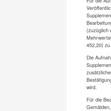
Für die A
Veröffentli
Supplement
Bearbeitun
(zuzüglich 
Mehrwerts
452,20) zu 
Die Aufnah
Supplement
zusätzliche
Bestätigung
wird.
Für die Be
Gemälden, 