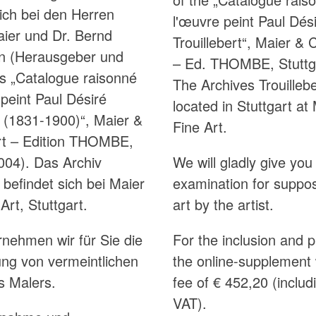
lich bei den Herren
l'œuvre peint Paul Dés
ier und Dr. Bernd
Trouillebert“, Maier & 
n (Herausgeber und
– Ed. THOMBE, Stuttg
s „Catalogue raisonné
The Archives Trouillebe
peint Paul Désiré
located in Stuttgart at
t (1831-1900)“, Maier &
Fine Art.
rt – Edition THOMBE,
2004). Das Archiv
We will gladly give you
t befindet sich bei Maier
examination for suppo
Art, Stuttgart.
art by the artist.
nehmen wir für Sie die
For the inclusion and p
ng von vermeintlichen
the online-supplement
s Malers.
fee of € 452,20 (incl
VAT).