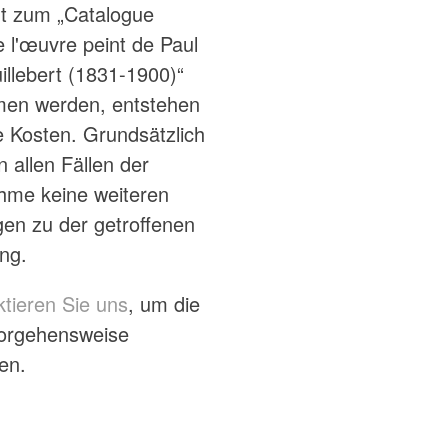
t zum „Catalogue
e l'œuvre peint de Paul
illebert (1831-1900)“
en werden, entstehen
e Kosten. Grundsätzlich
n allen Fällen der
hme keine weiteren
gen zu der getroffenen
ng.
ktieren Sie uns
, um die
Vorgehensweise
en.