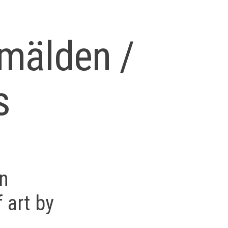
mälden /
s
on
 art by