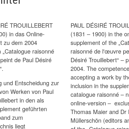
IRÉ TROUILLEBERT
PAUL DÉSIRÉ TROUI
00) in das Online-
(1831 – 1900) in the on
t zu dem 2004
supplement of the „Ca
en „Catalogue raisonné
raisonné de l'œuvre pe
 peint de Paul Désiré
Désiré Trouillebert“ – 
“.
2004. The competence
accepting a work by the
g und Entscheidung zur
inclusion in the supple
von Werken von Paul
catalogue raisonné – 
illebert in den als
online-version – exclus
plement geführten
Thomas Maier and Dr 
band zum
Müllerschön (editors a
hnis liegt
of the „Catalogue rais