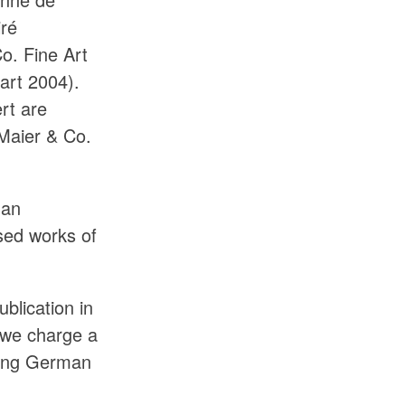
iré
Co. Fine Art
art 2004).
rt are
 Maier & Co.
 an
sed works of
ublication in
 we charge a
uding German