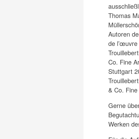
ausschließ
Thomas Ma
Müllerschö
Autoren de
de l’œuvre 
Trouilleber
Co. Fine A
Stuttgart 
Trouilleber
& Co. Fine 
Gerne über
Begutachtu
Werken de