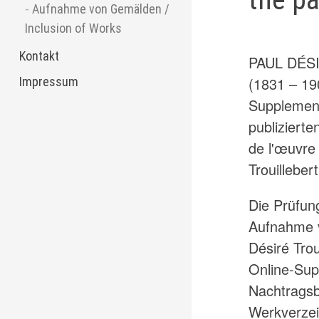
Aufnahme von Gemälden /
Inclusion of Works
Kontakt
PAUL DÉS
(1831 – 19
Impressum
Supplemen
publiziert
de l'œuvre
Trouillebert
Die Prüfun
Aufnahme 
Désiré Trou
Online-Sup
Nachtrags
Werkverzeic