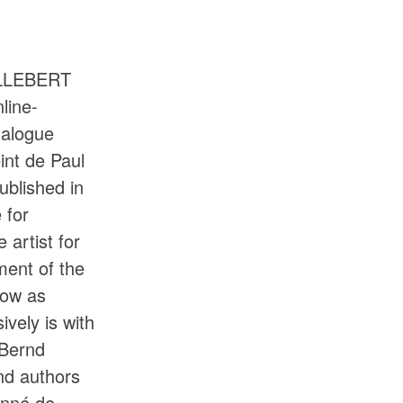
LLEBERT
line-
talogue
int de Paul
published in
 for
 artist for
ment of the
now as
ively is with
Bernd
nd authors
onné de