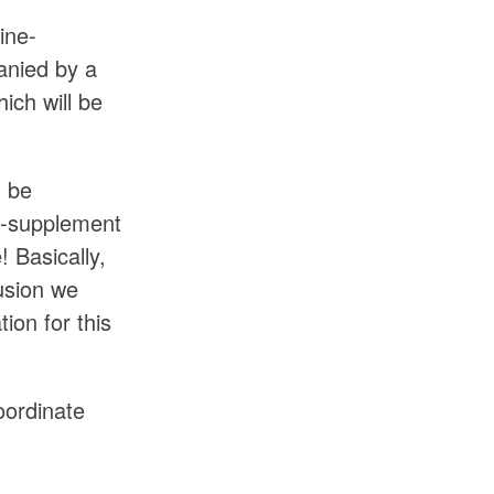
ine-
anied by a
hich will be
t be
e-supplement
 Basically,
lusion we
tion for this
oordinate