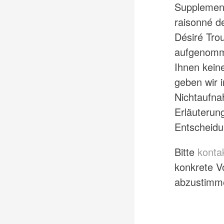
Supplemen
raisonné d
Désiré Trou
aufgenomm
Ihnen kein
geben wir i
Nichtaufna
Erläuterun
Entscheidu
Bitte
konta
konkrete 
abzustimm