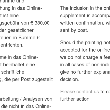
ufnahme und
chung in das Online-
The inclusion in the onl
 ist eine
supplement is accomp
gsgebühr von € 380,00
written confirmation, w
der gesetzlichen
sent by post.
teuer, in Summe €
Should the painting no
entrichten.
accepted for the onlin
me in das Online-
we do not charge a fee!
 beinhaltet eine
in all cases of non-inc
 schriftliche
give no further explana
, die per Post zugestellt
decision.
Please contact us
to c
arbeitung / Analysen von
further action.
die nicht in das Online-