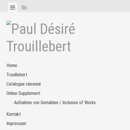
Zum
Menü
Seitenleiste
Inhalt
anzeigen
anzeigen
springen
Home
Trouillebert
Catalogue raisonné
Online-Supplement
Aufnahme von Gemälden / Inclusion of Works
Kontakt
Impressum