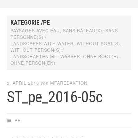
KATEGORIE /PE
PAYSAGES AVEC EAU, SANS BATEAU(X), SANS
PERSONNE(S) /
LANDSCAPES WITH WATER, WITHOUT BOAT(S),
WITHOUT PERSON(S) /
LANDSCHAFTEN MIT WASSER, OHNE BOOT(E),
OHNE PERSON(EN)
5. APRIL 2016
von
MFAREDAKTION
ST_pe_2016-05c
PE