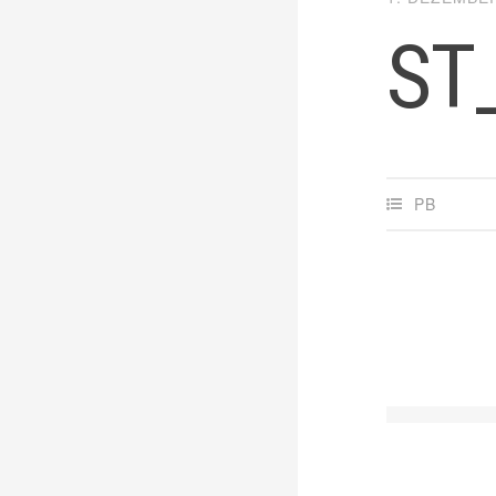
ST
PB