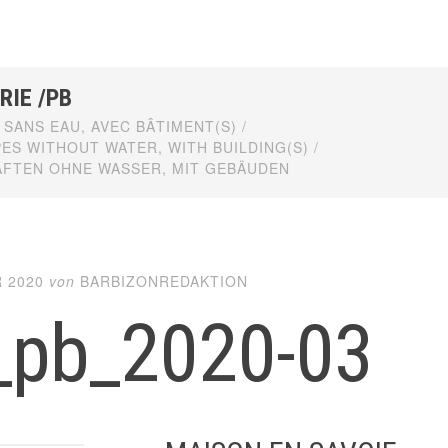
RIE /PB
SANS EAU, AVEC BÂTIMENT(S) /
ES WITHOUT WATER, WITH BUILDING(S) /
FTEN OHNE WASSER, MIT GEBÄUDEN
 2020
von
BARBIZONREDAKTION
_pb_2020-03