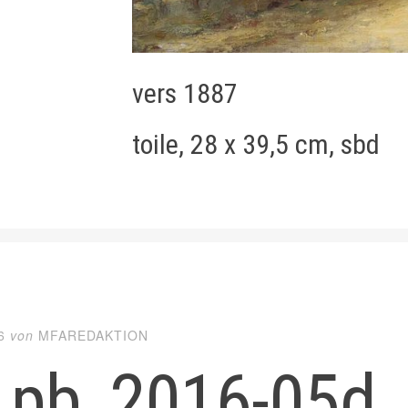
vers 1887
toile, 28 x 39,5 cm, sbd
6
von
MFAREDAKTION
_pb_2016-05d