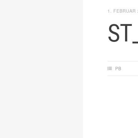
1. FEBRUAR 
ST
PB