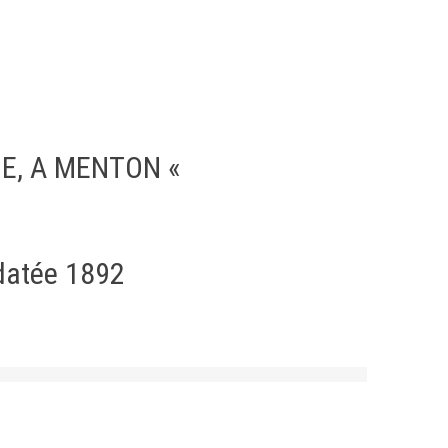
NE, A MENTON «
 datée 1892