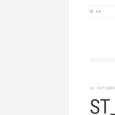
NA
26. OKTOBER
ST