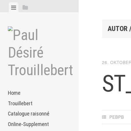
Zum
Menü
Seitenleiste
Inhalt
anzeigen
anzeigen
springen
AUTOR 
26. OKTOBER
ST
Home
Trouillebert
Catalogue raisonné
PEBPB
Online-Supplement