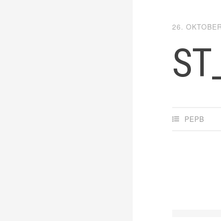
26. OKTOBER
ST
PEPB