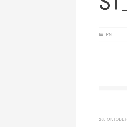
ST
PN
26. OKTOBER