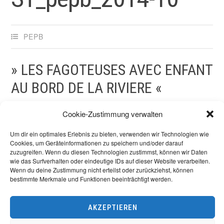
PEPB
» LES FAGOTEUSES AVEC ENFANT
AU BORD DE LA RIVIERE «
Cookie-Zustimmung verwalten
Toile, 50×65 cm, sbg
Um dir ein optimales Erlebnis zu bieten, verwenden wir Technologien wie
Cookies, um Geräteinformationen zu speichern und/oder darauf
zuzugreifen. Wenn du diesen Technologien zustimmst, können wir Daten
wie das Surfverhalten oder eindeutige IDs auf dieser Website verarbeiten.
Wenn du deine Zustimmung nicht erteilst oder zurückziehst, können
bestimmte Merkmale und Funktionen beeinträchtigt werden.
Beitrags-
ÄLTERE BEITRÄGE
AKZEPTIEREN
Navigation