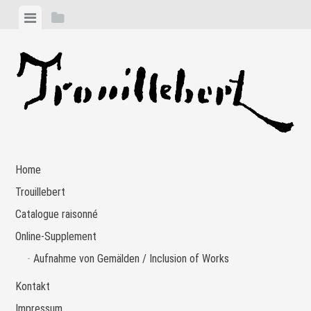
Zum
Menü
Seitenleiste
Inhalt
anzeigen
anzeigen
springen
Home
Trouillebert
Catalogue raisonné
Online-Supplement
Aufnahme von Gemälden / Inclusion of Works
Kontakt
Impressum