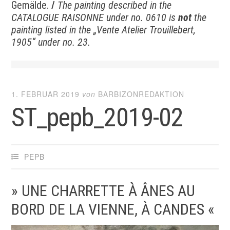
Gemälde.
/
The painting described in the
CATALOGUE RAISONNE under no. 0610 is
not
the
painting listed in the
„Vente Atelier Trouillebert,
1905“ under no. 23.
1. FEBRUAR 2019
von
BARBIZONREDAKTION
ST_pepb_2019-02
PEPB
» UNE CHARRETTE À ÂNES AU
BORD DE LA VIENNE, À CANDES «