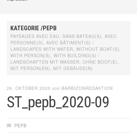
KATEGORIE /PEPB
PAYSAGES AVEC EAU, SANS BATEAU(X), AVEC
PERSONNE(S), AVEC BÂTIMENT(S) /
LANDSCAPES WITH WATER, WITHOUT BOAT(S),
WITH PERSON(S), WITH BUILDING(S) /
LANDSCHAFTEN MIT WASSER, OHNE BOOT(E),
MIT PERSON(EN), MIT GEBÄUDE(N)
26. OKTOBER 2020
von
BARBIZONREDAKTION
ST_pepb_2020-09
PEPB