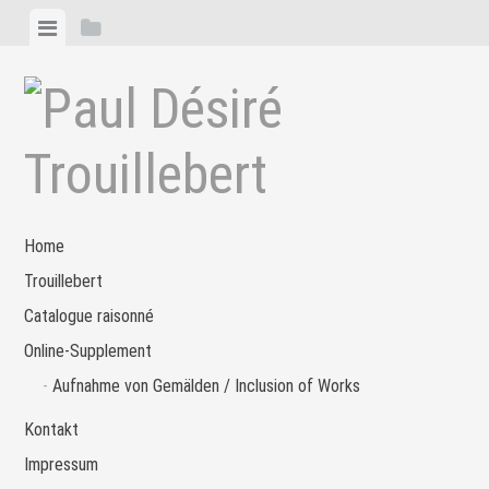
Zum
Menü
Seitenleiste
Inhalt
anzeigen
anzeigen
springen
Home
Trouillebert
Catalogue raisonné
Online-Supplement
Aufnahme von Gemälden / Inclusion of Works
Kontakt
Impressum