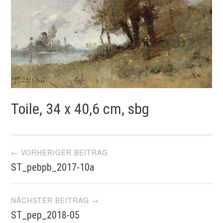
Toile, 34 x 40,6 cm, sbg
Artikel-
← VORHERIGER BEITRAG
ST_pebpb_2017-10a
Navigation
NÄCHSTER BEITRAG →
ST_pep_2018-05