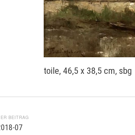
toile, 46,5 x 38,5 cm, sbg
el-
ER BEITRAG
gation
2018-07