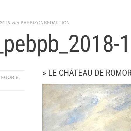
2018
von
BARBIZONREDAKTION
_pebpb_2018-
» LE CHÂTEAU DE ROMOR
TEGORIE
,