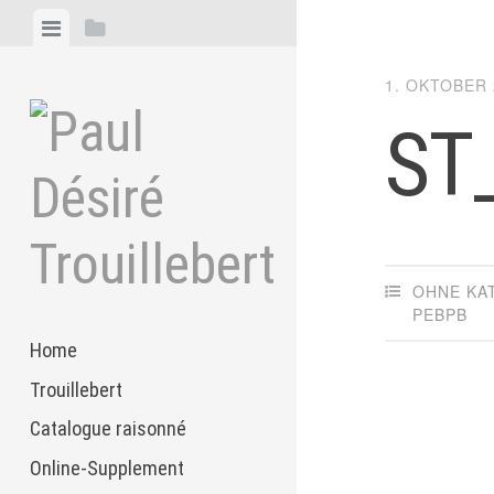
Zum
Menü
Seitenleiste
Inhalt
anzeigen
anzeigen
springen
1. OKTOBER 
ST
OHNE KA
PEBPB
Home
Trouillebert
Catalogue raisonné
Online-Supplement