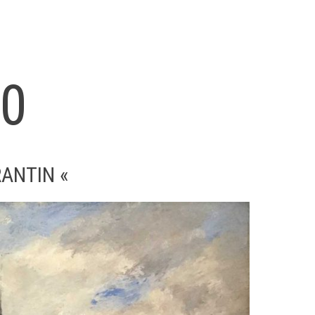
10
ANTIN «