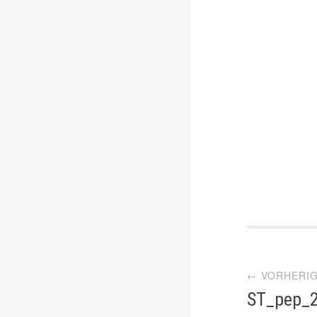
Artik
← VORHERIG
Navi
ST_pep_